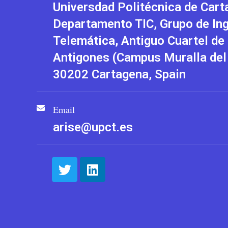
Universdad Politécnica de Cart
Departamento TIC, Grupo de Ing
Telemática, Antiguo Cuartel de
Antigones (Campus Muralla del 
30202 Cartagena, Spain
Email
arise@upct.es
T
L
w
i
i
n
t
k
t
e
e
d