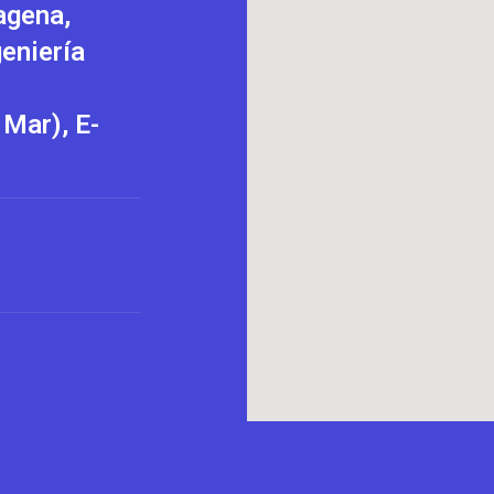
agena,
eniería
Mar), E-